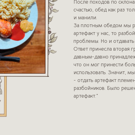
После походов по склонам
счастью, обед как раз то
и манили.
За плотным обедом мы ра
артефакт у нас, то разбой
проблемы. Но и отдавать
Ответ принесла вторая гр
давным-давно принадлеж
что он мог принести бол
использовать. Значит, м
- отдать артефакт племен
разбойников. Было решен
артефакт."