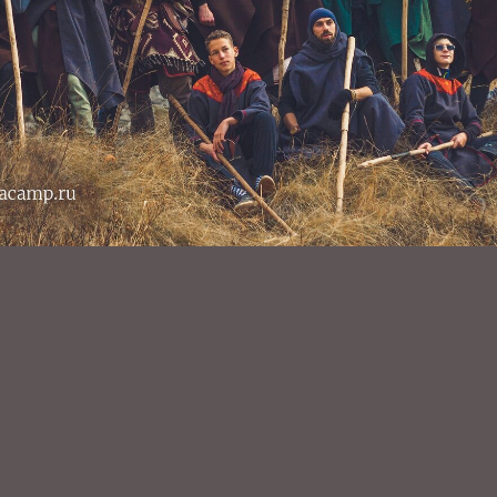
ДИНЯЙТЕСЬ К НАШЕМУ СООБЩЕСТВУ
то комьюнити увлеченных людей разных возрастов.
сь ценят развитие, путешествия и созидание.
, живое обсуждение и
Сага / Приключения для подро
х участников проекта
5000+ подписчиков
нашем Telegram-канале