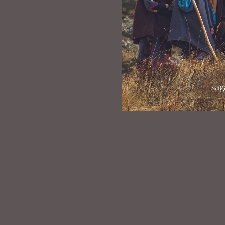
ПРИСОЕ
Сага - э
Зде
Ежедневная информация
практические комментарии от опытны
в 