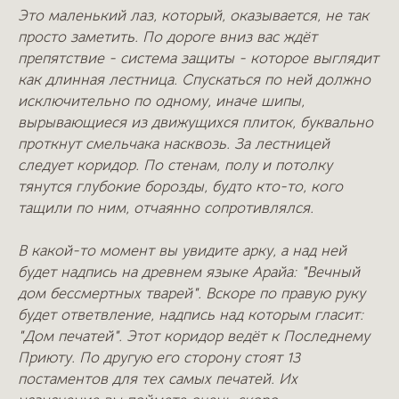
Это маленький лаз, который, оказывается, не так
просто заметить. По дороге вниз вас ждёт
препятствие - система защиты - которое выглядит
как длинная лестница. Спускаться по ней должно
исключительно по одному, иначе шипы,
вырывающиеся из движущихся плиток, буквально
проткнут смельчака насквозь. За лестницей
следует коридор. По стенам, полу и потолку
тянутся глубокие борозды, будто кто-то, кого
тащили по ним, отчаянно сопротивлялся.
В какой-то момент вы увидите арку, а над ней
будет надпись на древнем языке Арайа: "Вечный
дом бессмертных тварей". Вскоре по правую руку
будет ответвление, надпись над которым гласит:
"Дом печатей". Этот коридор ведёт к Последнему
Приюту. По другую его сторону стоят 13
постаментов для тех самых печатей. Их