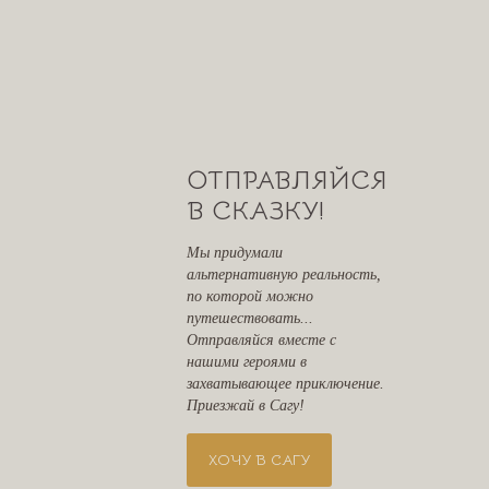
ОТПРАВЛЯЙСЯ
В СКАЗКУ!
Мы придумали
альтернативную реальность,
ПРИСОЕДИНЯЙТЕСЬ К НАШЕМУ
по которой можно
СООБЩЕСТВУ
путешествовать...
Отправляйся вместе с
нашими героями в
Сага - это комьюнити увлеченных
захватывающее приключение.
людей разных возрастов.
Приезжай в Сагу!
Здесь ценят развитие, путешествия и
созидание.
ХОЧУ В САГУ