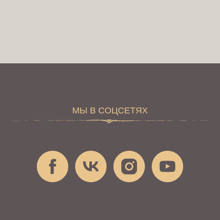
Сага / Приключения для
подростков
5000+ подписчиков
Ежедневная информация,
живое обсуждение и практические
комментарии от опытных участников
МЫ В СОЦСЕТЯХ
проекта в нашем Telegram-канале
+7 (495) 118-40-94