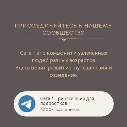
Работаем с 11:00 - 19:00,
выходные - праздничные дни
info@sagacamp.ru
ЗАБРОНИРОВАТЬ
©2019-2026 ООО «САГА». ОГРН 1197746175747, ИНН
7735182511.
Представленная на сайте информация о товарах не
является публичной офертой в значении п. 2 ст. 437
Гражданского кодекса РФ. Любое использование
либо копирование материалов или подборки
материалов интернет-сайта, элементов дизайна и
оформления может осуществляться лишь с
разрешения автора (правообладателя) и только при
наличии ссылки на интернет-сайт
https://sagacamp.ru/